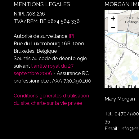
MENTIONS LEGALES
MORGAN I
N°IPI: 508.236
+
TVA/RPM: BE 0824 564 336
−
Autorité de surveillance
IPI
Rue du Luxembourg 16B, 1000
Bruxelles, Belgique
Soumis au code de déontologie
suivant
l'arrêté royal du 27
septembre 2006
- Assurance RC
professionnelle : AXA 730.390.160
Conditions générales d´utilisation
Mary Morgan R
du site, charte sur la vie privée
Tel.: 0470/90
35
Email : info@