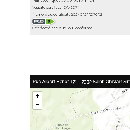
PEB spécifique : 98.00 kWh/m².an
Validité certificat : 05/2034
Numéro du certificat : 20240523503092
Certificat électrique : oui, conforme
Rue Albert Bériot 171 - 7332 Saint-Ghislain Sir
+
−