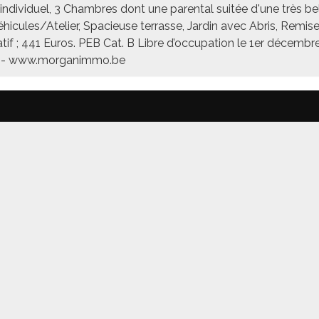
dividuel, 3 Chambres dont une parental suitée d'une très bel
cules/Atelier, Spacieuse terrasse, Jardin avec Abris, Remise 
catif ; 441 Euros. PEB Cat. B Libre d’occupation le 1er décem
00 - www.morganimmo.be