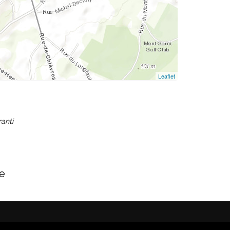
Leaflet
ranti
ce