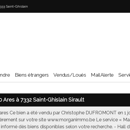
33 Saint-Ghislain
endre
Biens étrangers
Vendus/Loués
Mail Alerte
Serv
0 Ares à 7332 Saint-Ghislain Sirault
 ares Ce bien a été vendu par Christophe DUFROMONT en 1 jo
lièrement sur votre site www.morganimmo.be Le service « Mail
 informé dès biens disponibles selon votre recherche. - Hall d