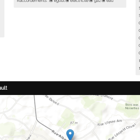
Raccordements :
égout
électricité
gaz
eau
ault