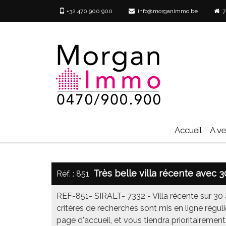
+32 470 900 900
info@morganimmo.be
73
Accueil
A v
Très belle villa récente avec 3
Réf. : 851
REF-851- SIRALT- 7332 - Villa récente sur 30
critères de recherches sont mis en ligne régu
page d'accueil, et vous tiendra prioritairement