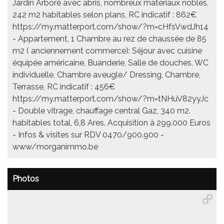
Jardin Arboré avec abris, nombreux matériaux nobles,
242 m2 habitables selon plans, RC indicatif : 862€
https://my.matterport.com/show/?m=cHfsVwdJh14
- Appartement, 1 Chambre au rez de chaussée de 85
m2 ( anciennement commerce): Séjour avec cuisine
équipée américaine, Buanderie, Salle de douches, WC
individuelle, Chambre aveugle/ Dressing, Chambre,
Terrasse, RC indicatif : 456€
https://my.matterport.com/show/?m=tNHuV82yyJc
- Double vitrage, chauffage central Gaz, 340 m2.
habitables total, 6,8 Ares. Acquisition à 299.000 Euros
- Infos & visites sur RDV 0470/900.900 -
www/morganimmo.be
Photos