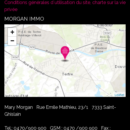
Conditions générales d´utilisation du site, charte sur la vie
privée
MORGAN IMMO
+
−
Leaflet
Mary Morgan Rue Emile Mathieu, 23/1 7333 Saint-
Ghislain
Tel.: 0470/900 900 GSM : 0470 /900 900 Fax :