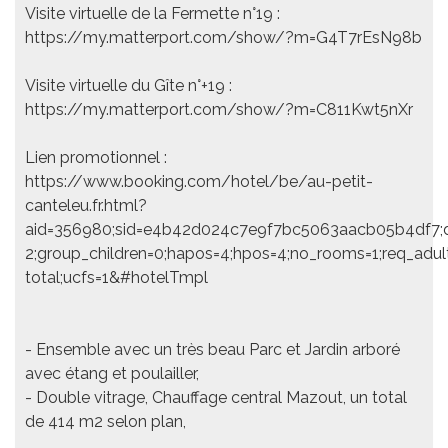
Visite virtuelle de la Fermette n°19 :
https://my.matterport.com/show/?m=G4T7rEsN98b
Visite virtuelle du Gîte n°+19 :
https://my.matterport.com/show/?m=C811Kwt5nXr
Lien promotionnel :
https://www.booking.com/hotel/be/au-petit-
canteleu.fr.html?
aid=356980;sid=e4b42d024c7e9f7bc5063aacb05b4df7;des
2;group_children=0;hapos=4;hpos=4;no_rooms=1;req_adu
total;ucfs=1&#hotelTmpl
- Ensemble avec un très beau Parc et Jardin arboré
avec étang et poulailler,
- Double vitrage, Chauffage central Mazout, un total
de 414 m2 selon plan,