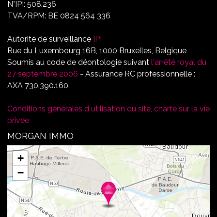
N°IPI: 508.236
TVA/RPM: BE 0824 564 336
Autorité de surveillance
IPI
Rue du Luxembourg 16B, 1000 Bruxelles, Belgique
Soumis au code de déontologie suivant
l'arrêté royal du
27 septembre 2006
- Assurance RC professionnelle :
AXA 730.390.160
Conditions générales d´utilisation du site, charte sur la vie
privée
MORGAN IMMO
+
−