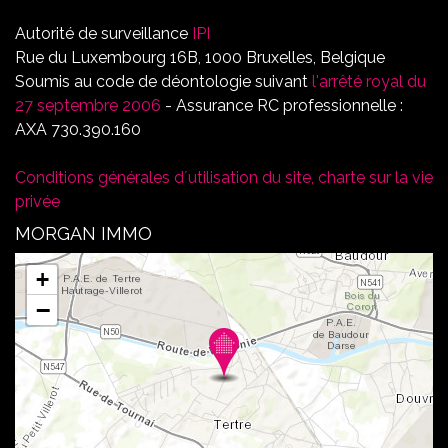
Autorité de surveillance
IPI
Rue du Luxembourg 16B, 1000 Bruxelles, Belgique
Soumis au code de déontologie suivant
l'arrêté royal du
27 septembre 2006
- Assurance RC professionnelle :
AXA 730.390.160
Conditions générales d´utilisation du site, charte sur la vie
privée
MORGAN IMMO
+
−